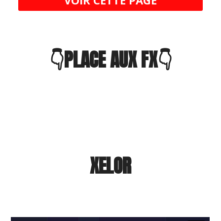
👇PLACE AUX FX👇
XELOR