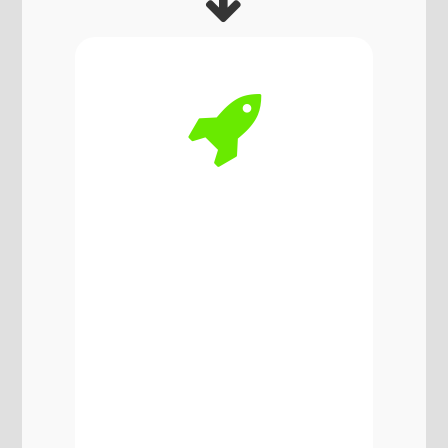
AMÉLIORE LE RENDU
VISUEL DE N’IMPORTE
QUELLE IMAGE.
(CES OUTILS T’AIDERONT À
CRÉER TES PROPRES
DIRECTIONS ARTISTIQUES)
COMPRENDRE LES ÉTAPES