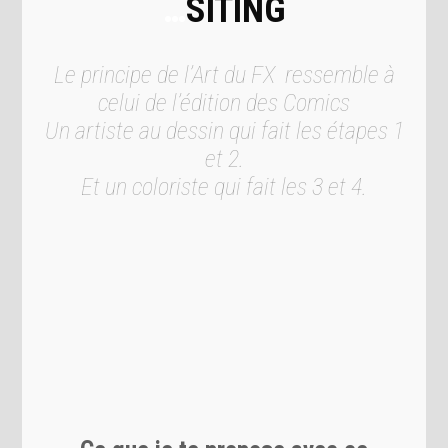
…
SITING
Le principe de l’Art du FX ressemble à
celui de l’édition des Comics
Un artiste au dessin qui
fait les étapes 1
et 2.
Et un coloriste qui fait les 3 et 4.