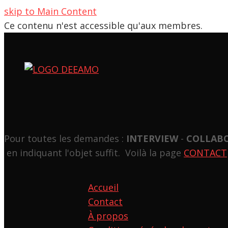
skip to Main Content
Ce contenu n'est accessible qu'aux membres.
Pour toutes les demandes :
INTERVIEW
-
COLLAB
en indiquant l'objet suffit. Voilà la page
CONTACT
Accueil
Contact
À propos